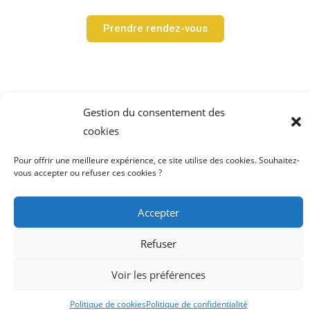
Prendre rendez-vous
Gestion du consentement des
cookies
2024 – Tinqueux – Jean-Christophe Nolot hypnose – Hypnose erciksonienne –
Pour offrir une meilleure expérience, ce site utilise des cookies. Souhaitez-
Praticien en hypnose ericksonienne – hypnothérapeute – hypnothérapie –
vous accepter ou refuser ces cookies ?
Tinqueux – Reims – développement personnel
Accepter
Tous droits réservés –
Mentions légales
–
Refuser
Politique de confidentialité
Voir les préférences
Politique de cookies
Politique de confidentialité