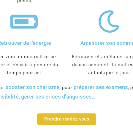
pleins,
etrouver de l'énergie
Améliorer son somme
er vers un mieux être, se
Retrouver et améliorer la q
rer et réussir à prendre du
de son sommeil : la nuit 
temps pour soi.
autant que le jour.
booster son charisme
,
préparer ses examens
,
ur
pour
p
sibilité,
gérer ses crises d’angoisses
…
Prendre rendez-vous