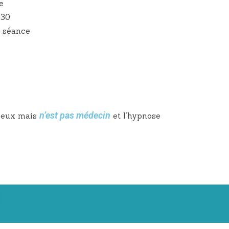
e
h30
e séance
n’est pas médecin
mieux mais
et l’hypnose