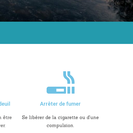
euil
Arrêter de fumer
n être
Se libérer de la cigarette ou d'une
er.
compulsion.